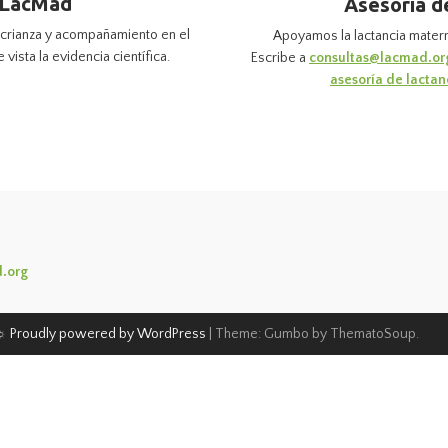
 LacMad
Asesoría d
y crianza y acompañamiento en el
Apoyamos la lactancia mater
vista la evidencia científica.
Escribe a
consultas@lacmad.or
asesoría de lactan
.org
☼
Proudly powered by WordPress
|
Theme: Gumbo by ThematoSoup.