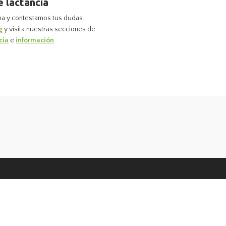
e lactancia
na y contestamos tus dudas.
g
y visita nuestras secciones de
cia
e
información
.