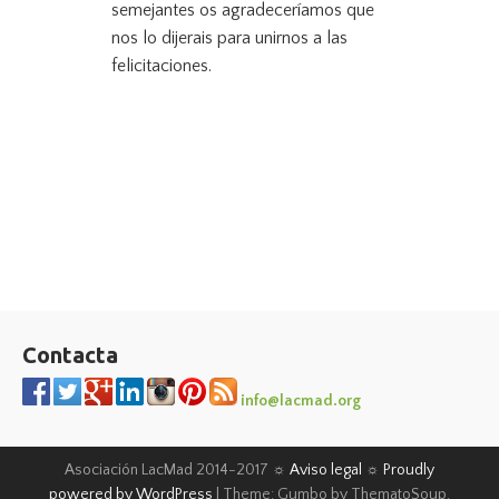
semejantes os agradeceríamos que
nos lo dijerais para unirnos a las
felicitaciones.
Contacta
info@lacmad.org
Asociación LacMad 2014-2017 ☼
Aviso legal
☼
Proudly
powered by WordPress
|
Theme: Gumbo by ThematoSoup.